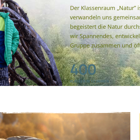
Der Klassenraum „Natur” i
verwandeln uns gemeinsam
begeistert die Natur durc
wir Spannendes, entwickel
Gruppe zusammen und öffn
400
KLASSEN IN 12 JAHREN