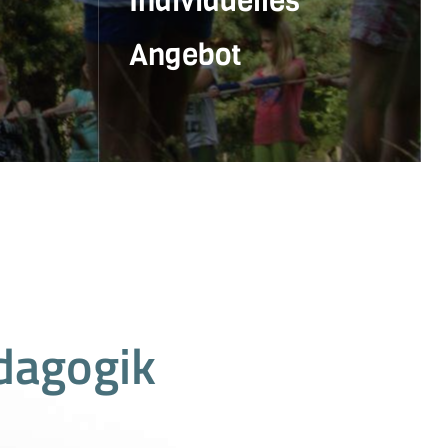
Individuelles
Angebot
en.
Let's talk! Wir freuen uns von
Ihnen zu hören!
ANFRAGE
dagogik