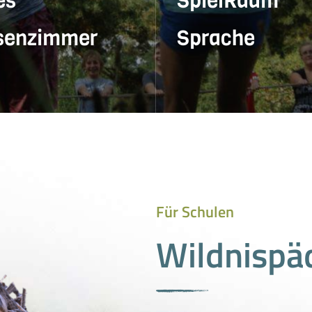
es
SpielRaum
senzimmer
Sprache
 die Natur entdecken und
Worte finden. Klar sprech
rke Gemeinschaft erleben!
Gemeinsam wachsen.
Für Schulen
Wildnispä