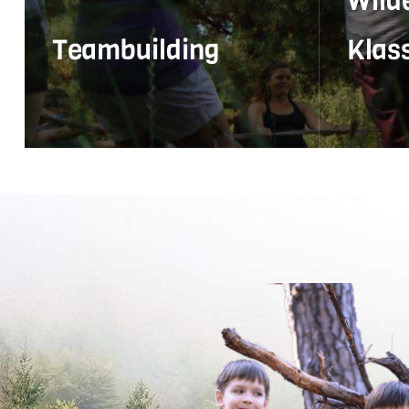
Wild
Teambuilding
Klas
In der Wildnis natürlich ein Team –
Spielend
im Unternehmen gemeinsam zum
eine sta
Erfolg.
PDF FLYER